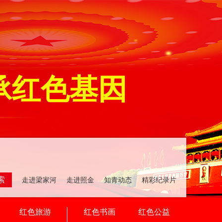
承红色基因
索
走进梁家河 走进照金 知青动态 精彩纪录片
红色旅游
红色书画
红色公益