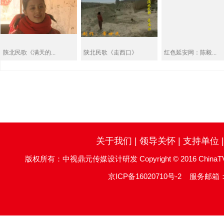
陕北民歌《满天的...
陕北民歌《走西口》
红色延安网：陈毅...
关于我们
|
领导关怀
|
支持单位
版权所有：中视鼎元传媒设计研发 Copyright © 2016 ChinaTV DingYu
京ICP备16020710号-2
服务邮箱：re