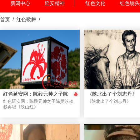
新闻中心
延安精神
红色文化
红色镜头
首页
/
红色歌舞
/
红色延安网：陈毅元帅之子陈
《陕北出了个刘志丹》
昊苏叔叔再唱《映山红》
红色延安网：陈毅元帅之子陈昊苏叔
《陕北出了个刘志丹》
叔再唱《映山红》