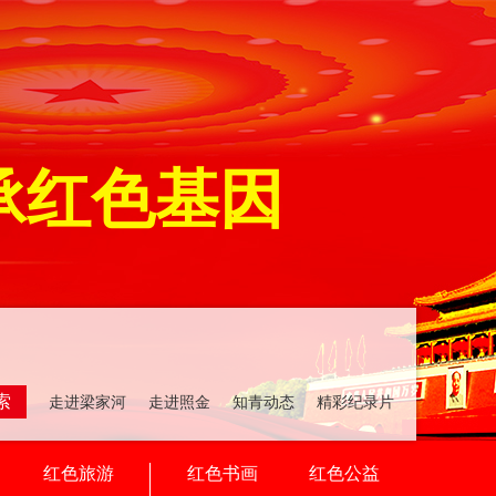
承红色基因
索
走进梁家河 走进照金 知青动态 精彩纪录片
红色旅游
红色书画
红色公益