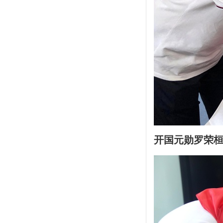
开国
元勋罗荣桓