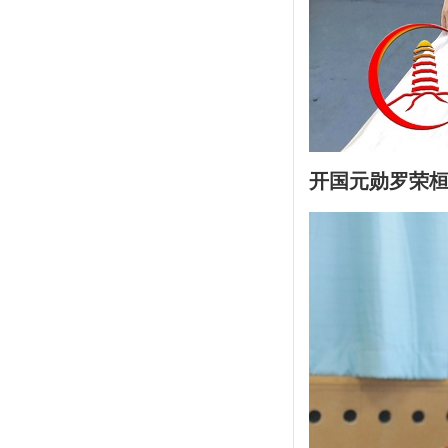
开国
元勋罗荣桓