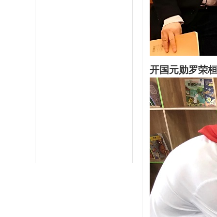
开国
元勋罗荣桓