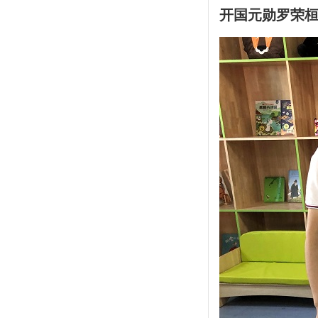
开国
元勋罗荣桓