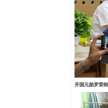
开国
元勋罗荣桓