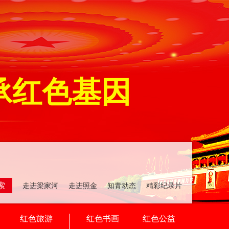
承红色基因
索
走进梁家河 走进照金 知青动态 精彩纪录片
红色旅游
红色书画
红色公益