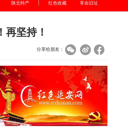
陕北特产
红色收藏
革命旧址
！再坚持！
分享给朋友：