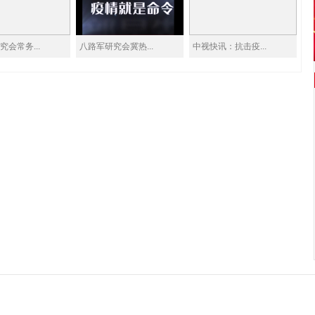
会常务...
八路军研究会冀热...
中视快讯：抗击疫...