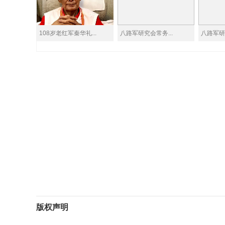
108岁老红军秦华礼...
八路军研究会常务...
八路军研究
版权声明