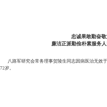
忠诚果敢勤奋敬
廉洁正派勤俭朴素服务人
八路军研究会常务理事贺陵生同志因病
医治无效
72
岁。