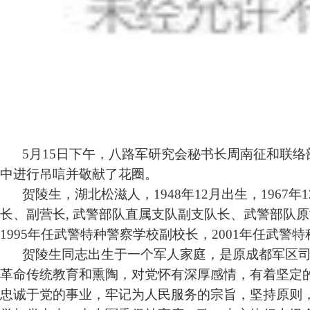
5月15日下午，八路军研究会秘书长周南征和联
中进行吊唁并敬献了花圈。
贺陵生，湖北松滋人，
1948
年
12
月出生，
1967
年
1
长、副营长
, 武警部队直属支队副支队长、武警部队
1995
年任武警特种警察学校副校长，
2001
年任武警特
贺陵生同志出生于一个军人家庭，是原成都军区
革命传统教育和熏陶，对党怀有深厚感情，有
着
坚定
忠诚于党的事业，牢记为人民服务的宗旨，
坚持原则