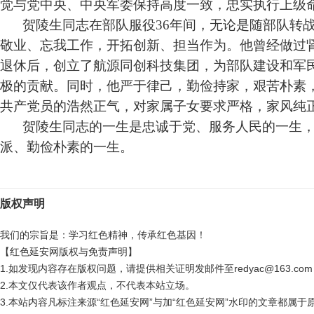
觉与党中央、中央军委保持高度一致，忠实执行上级
贺陵生同志在部队服役
3
6
年间，无论是随部队转
敬业、忘我工作，开拓创新、担当作为。
他曾经做过
退休后，创立了航源同创科技集团
，为部队建设和军
极的贡献。同时，
他严于律己，勤俭持家，艰苦朴素
共产党员的浩然正气，对家属子女要求严格，家风纯
贺陵生同志的一生是忠诚于党、服务人民的一生
派、勤俭朴素的一生。
版权声明
我们的宗旨是：学习红色精神，传承红色基因！
【红色延安网版权与免责声明】
1.如发现内容存在版权问题，请提供相关证明发邮件至redyac@163.c
2.本文仅代表该作者观点，不代表本站立场。
3.本站内容凡标注来源“红色延安网”与加“红色延安网”水印的文章都属