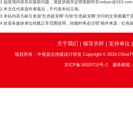
1.如发现内容存在版权问题，请提供相关证明发邮件至redyac@163.c
2.本文仅代表该作者观点，不代表本站立场。
3.本站内容凡标注来源“红色延安网”与加“红色延安网”水印的文章都属
4.欢迎各媒体单位转载正常范围使用，转载时务必注明“稿件来源：红色延
关于我们
|
领导关怀
|
支持单位
版权所有：中视鼎元传媒设计研发 Copyright © 2016 ChinaTV DingYu
京ICP备16020710号-2
服务邮箱：re