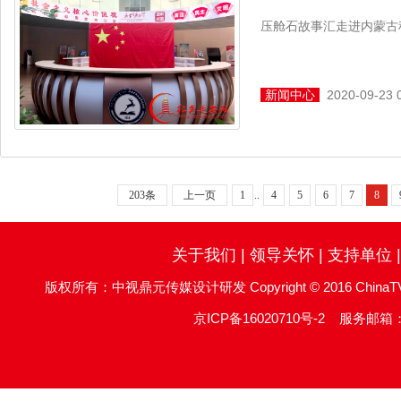
压舱石故事汇走进内蒙古
新闻中心
2020-09-23 
203条
上一页
1
..
4
5
6
7
8
关于我们
|
领导关怀
|
支持单位
版权所有：中视鼎元传媒设计研发 Copyright © 2016 ChinaTV DingYu
京ICP备16020710号-2
服务邮箱：re