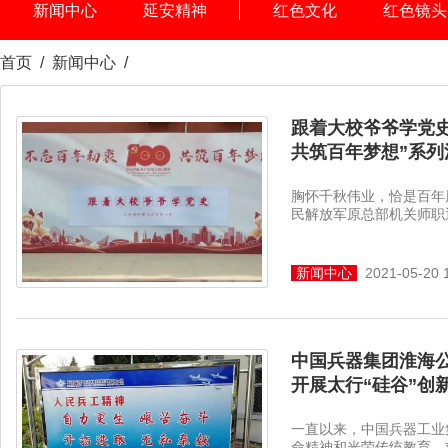
新闻中心
延安精神
红色文化
红色镜头
首页
/
新闻中心
/
跟着大校爷爷学党
共筑百年梦想”系列
胸怀千秋伟业，恰是百年
民解放军原总部机关师职退
新闻中心
2021-05-20 
中国兵器集团淮海
开展太行“硅谷”创
一直以来，中国兵器工业
命精神和光荣传统教育，刘