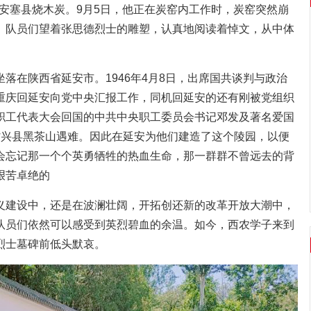
到安塞县烧木炭。9月5日，他正在炭窑内工作时，炭窑突然崩
。队员们望着张思德烈士的雕塑，认真地阅读着悼文，从中体
落在陕西省延安市。1946年4月8日，出席国共谈判与政治
重庆回延安向党中央汇报工作，同机回延安的还有刚被党组织
职工代表大会回国的中共中央职工委员会书记邓发及著名爱国
省兴县黑茶山遇难。因此在延安为他们建造了这个陵园，以便
会忘记那一个个英勇牺牲的热血生命，那一群群不曾远去的背
艰苦卓绝的
义建设中，还是在波澜壮阔，开拓创还新的改革开放大潮中，
队员们依然可以感受到英烈碧血的余温。如今，西农学子来到
烈士墓碑前低头默哀。