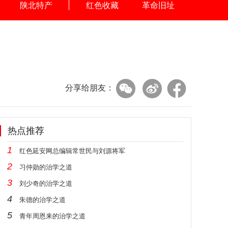
陕北特产
红色收藏
革命旧址
分享给朋友：
热点推荐
1
红色延安网总编辑常世民与刘源将军
2
习仲勋的治学之道
3
刘少奇的治学之道
4
朱德的治学之道
5
青年周恩来的治学之道