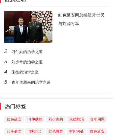
红色延安网总编辑常世民
与刘源将军
2
习仲勋的治学之道
3
刘少奇的治学之道
4
朱德的治学之道
5
青年周恩来的治学之道
热门标签
红色延安
习仲勋的
刘少奇的
朱德的治
青年周恩
网总编辑
治学之道
治学之道
学之道
来的治学
让革命文
“陕北七
红色教育
时间深处
红色延安
常世民与
之道