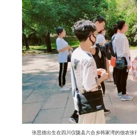
张思德出生在四川仪陇县六合乡韩家湾的佃农张行品