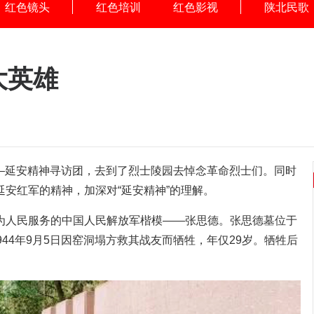
红色镜头
红色培训
红色影视
陕北民歌
大英雄
队——延安精神寻访团，去到了烈士陵园去悼念革命烈士们。同时
安红军的精神，加深对“延安精神”的理解。
为人民服务的中国人民解放军楷模——张思德。张思德墓位于
44年9月5日因窑洞塌方救其战友而牺牲，年仅29岁。牺牲后