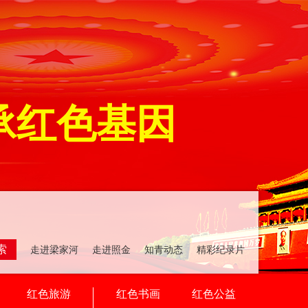
承红色基因
索
走进梁家河 走进照金 知青动态 精彩纪录片
红色旅游
红色书画
红色公益