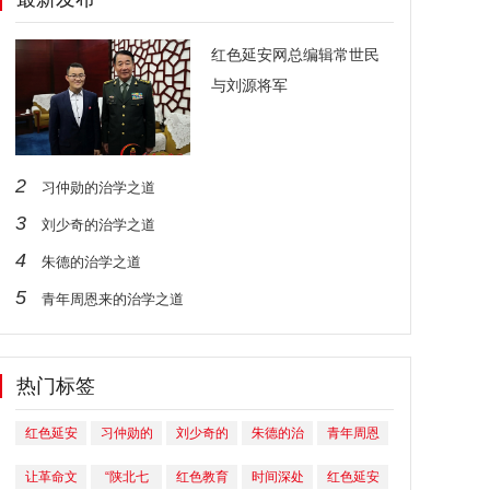
红色延安网总编辑常世民
与刘源将军
2
习仲勋的治学之道
3
刘少奇的治学之道
4
朱德的治学之道
5
青年周恩来的治学之道
热门标签
红色延安
习仲勋的
刘少奇的
朱德的治
青年周恩
网总编辑
治学之道
治学之道
学之道
来的治学
让革命文
“陕北七
红色教育
时间深处
红色延安
常世民与
之道