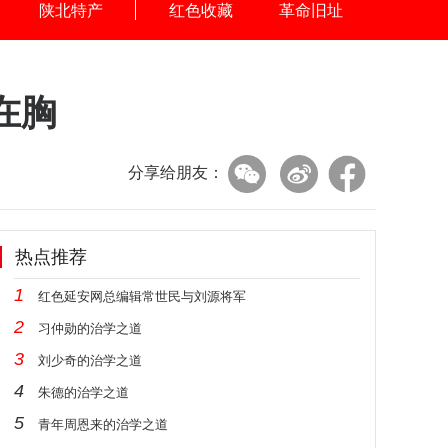
陕北特产
红色收藏
革命旧址
在胸
分享给朋友：
热点推荐
1
红色延安网总编辑常世民与刘源将军
2
习仲勋的治学之道
3
刘少奇的治学之道
4
朱德的治学之道
5
青年周恩来的治学之道