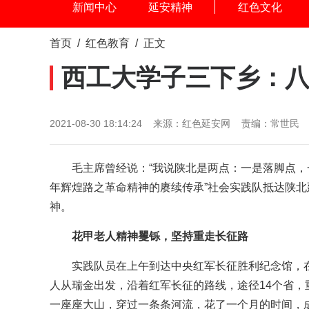
新闻中心
延安精神
红色文化
首页
/
红色教育
/ 正文
西工大学子三下乡：
2021-08-30 18:14:24 来源：红色延安网 责编：常世民
毛主席曾经说：“我说陕北是两点：一是落脚点，一
年辉煌路之革命精神的赓续传承”社会实践队抵达陕
神。
花甲老人精神矍铄，坚持重走长征路
实践队员在上午到达中央红军长征胜利纪念馆，
人从瑞金出发，沿着红军长征的路线，途径14个省
一座座大山，穿过一条条河流，花了一个月的时间，