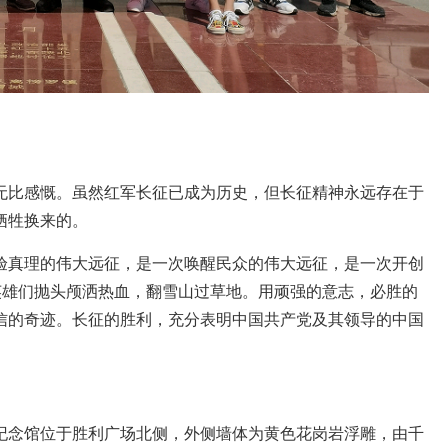
无比感慨。虽然红军长征已成为历史，但长征精神永远存在于
牺牲换来的。
验真理的伟大远征，是一次唤醒民众的伟大远征，是一次开创
英雄们抛头颅洒热血，翻雪山过草地。用顽强的意志，必胜的
信的奇迹。长征的胜利，充分表明中国共产党及其领导的中国
纪念馆位于胜利广场北侧，外侧墙体为黄色花岗岩浮雕，由千