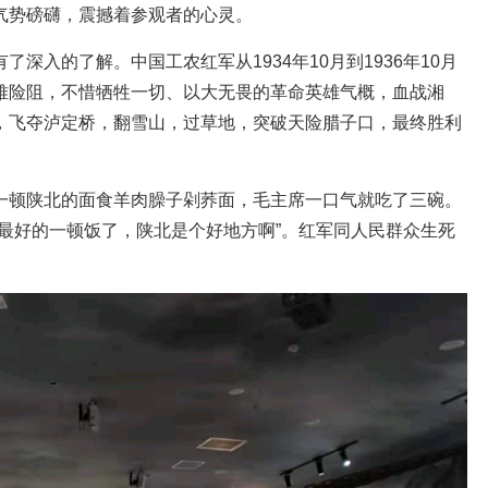
气势磅礴，震撼着参观者的心灵。
深入的了解。中国工农红军从1934年10月到1936年10月
难险阻，不惜牺牲一切、以大无畏的革命英雄气概，血战湘
，飞夺泸定桥，翻雪山，过草地，突破天险腊子口，最终胜利
一顿陕北的面食羊肉臊子剁荞面，毛主席一口气就吃了三碗。
最好的一顿饭了，陕北是个好地方啊”。红军同人民群众生死