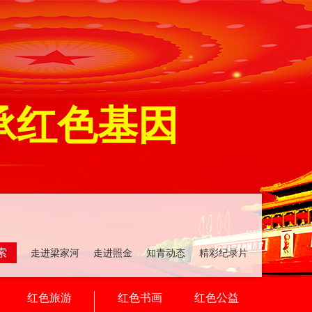
承红色基因
索
走进梁家河 走进照金 知青动态 精彩纪录片
红色旅游
红色书画
红色公益