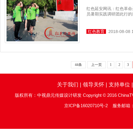
红色延安网讯：红色革命
员暑期实践调研团此行的目
红色教育
2018-08-08 
44条
上一页
1
2
3
关于我们
|
领导关怀
|
支持单位
版权所有：中视鼎元传媒设计研发 Copyright © 2016 ChinaTV DingYu
京ICP备16020710号-2
服务邮箱：re