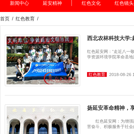
新闻中心
延安精神
红色文化
红色镜头
首页
/
红色教育
/
西北农林科技大学:
红色延安网：“走近八一
学资源环境学院革命圣地延
红色教育
2018-08-26 
扬延安革命精神，
红色延安网：为增强西
苦奋斗、积极服务于社会的