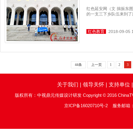
红色延安网（文 揣振东图
的一支三下乡队伍来到了
红色教育
2018-09-05 
44条
上一页
1
2
3
关于我们
|
领导关怀
|
支持单位
版权所有：中视鼎元传媒设计研发 Copyright © 2016 ChinaTV DingYu
京ICP备16020710号-2
服务邮箱：re