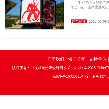
“让信仰之火熊熊不息
平总书记一直高度重视红色
红色精神
2018-08-08 
关于我们
|
领导关怀
|
支持单位
版权所有：中视鼎元传媒设计研发 Copyright © 2016 ChinaTV DingYu
京ICP备16020710号-2
服务邮箱：re