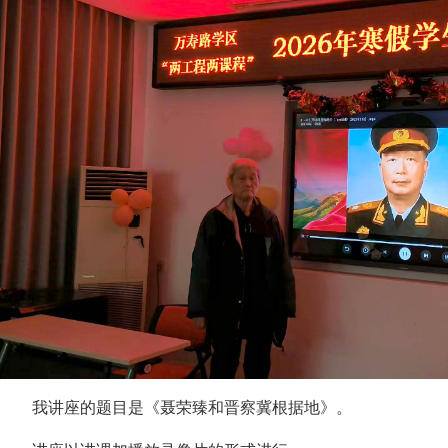
我讲座的题目是《聂荣臻和晋察冀根据地》。