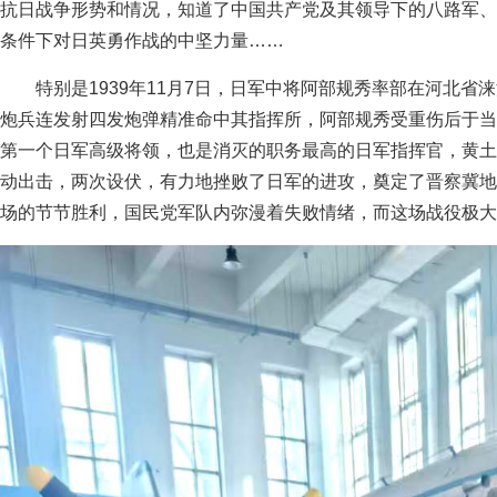
抗日战争形势和情况，知道了中国共产党及其领导下的八路军、
条件下对日英勇作战的中坚力量……
特别是1939年11月7日，日军中将阿部规秀率部在河北
炮兵连发射四发炮弹精准命中其指挥所，阿部规秀受重伤后于当
第一个日军高级将领，也是消灭的职务最高的日军指挥官，黄土
动出击，两次设伏，有力地挫败了日军的进攻，奠定了晋察冀地
场的节节胜利，国民党军队内弥漫着失败情绪，而这场战役极大