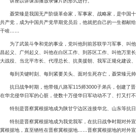
讲座以讲课加播放录像片的形式进行。
聂荣臻是我国无产阶级革命家，军事家、战略家，是中国十
共产党，成为中国共产党早期党员后，他就把自己的一生都献给
干啥……
为了武装斗争和党的事业，党叫他到前苏联学习军事、叫他
昌起义、广州起义、叫他在白区工作、到苏区工作、叫他万里长
大战役、当北平市长、代理总长、抗美援朝、我军正规化建设、
每到关键时刻、每到紧要关头、面对生死存亡，聂荣臻元帅
抗日战争时期，他带领八路军115师3000子弟兵，创建
在华北侵华日军的心脏，使数十万侵华日军动动不了、打又打不
特别是晋察冀根据地成为陕甘宁边区连接华北、山东等抗日
特别是晋察冀根据地成为我党我军，在抗日战争时期对外宣
冀根据地，直至牺牲在晋察冀根据地……晋察冀根据地的对外宣