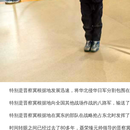
特别是晋察冀根据地发展迅速，将华北侵华日军分割包围
特别是晋察冀根据地向全国其他战场作战的八路军，输送了
特别是晋察冀根据地在冀东的部队在战略抢占东北时发挥了
时间转眼之间已经过去了80多年，聂荣臻元帅领导的晋察