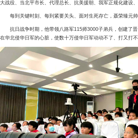
大战役、当北平市长、代理总长、抗美援朝、我军正规化建设、
每到关键时刻、每到紧要关头、面对生死存亡，聂荣臻元帅
抗日战争时期，他带领八路军115师3000子弟兵，创建
在华北侵华日军的心脏，使数十万侵华日军动动不了、打又打不