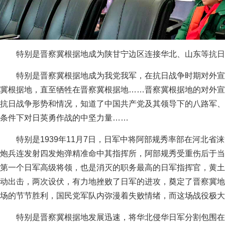
特别是晋察冀根据地成为陕甘宁边区连接华北、山东等抗日
特别是晋察冀根据地成为我党我军，在抗日战争时期对外宣
冀根据地，直至牺牲在晋察冀根据地……晋察冀根据地的对外宣
抗日战争形势和情况，知道了中国共产党及其领导下的八路军、
条件下对日英勇作战的中坚力量……
特别是1939年11月7日，日军中将阿部规秀率部在河北
炮兵连发射四发炮弹精准命中其指挥所，阿部规秀受重伤后于当
第一个日军高级将领，也是消灭的职务最高的日军指挥官，黄土
动出击，两次设伏，有力地挫败了日军的进攻，奠定了晋察冀地
场的节节胜利，国民党军队内弥漫着失败情绪，而这场战役极大
特别是晋察冀根据地发展迅速，将华北侵华日军分割包围