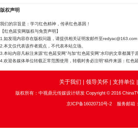
版权声明
我们的宗旨是：学习红色精神，传承红色基因！
【红色延安网版权与免责声明】
1.如发现内容存在版权问题，请提供相关证明发邮件至redyac@163.c
2.本文仅代表该作者观点，不代表本站立场。
3.本站内容凡标注来源“红色延安网”与加“红色延安网”水印的文章都属
4.欢迎各媒体单位转载正常范围使用，转载时务必注明“稿件来源：红色延
关于我们
|
领导关怀
|
支持单位
版权所有：中视鼎元传媒设计研发 Copyright © 2016 ChinaTV DingYu
京ICP备16020710号-2
服务邮箱：re