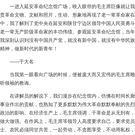
一进入延安革命纪念馆广场，映入眼帘的毛主席巨像就让我
贵革命文物、文献和照片，生动、形象地再现了老一辈革命家在
中，我了解到了党中央在延安和陕甘宁边区领导中国人民英勇斗
老一辈无产阶级革命家的丰功伟绩。参观延安革命纪念馆，当年
我深刻认识到没有中国共产党，就没有新中国，就没有中华民族
精神，做新时代的新青年！
——于大名
当我第一眼看向广场的时候，便被庞大而又宏伟的毛主席雕
听领袖的教诲。
在讲解员的解说下，我们漫步在纪念馆内，仿佛在时间长廊
事业作出的贡献，也熟知了更多默默为伟大革命默默奉献的先烈
政治的影响。在经济生产上，毛主席强调，干革命是从无到有，
做大做强。在作风上，毛主席等领导人高度要求自己，要求党员
士、农民必须同甘共苦，一起劳动，不贪图享受，不动用私权，