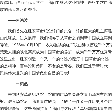
度体现。作为当代大学生，我们要继承这种精神，严格要求自我
族的伟大复习而奋斗。
——何鸿波
我们首先在延安革命纪念馆门前集合，馆前巨大的毛主席雕
由此绽放。进入展厅，我们领略了从革命之初到新中国成立再到
唏嘘。1936年10月19日，衣衫褴褛的红军跋山涉水历经千
荒无人烟的陕北高原成为中国革命的摇篮，成为千千万万优秀青
这里走出，延安创造一个又一个的奇迹,创造了中国革命的奇迹
的是精神，百年沧海桑田，不老的是青春。我们正处于新时代，
民族伟大复兴的中国梦做出自己的贡献!
——王鹤然
来到延安革命纪念馆，馆前的广场中央矗立着毛泽东主席的
梁。进入场馆后，我随着讲解员，了解了一件又一件历史各个时
的关键决策，这些瞬间拉近了我们与这段艰苦卓绝却体现着中国