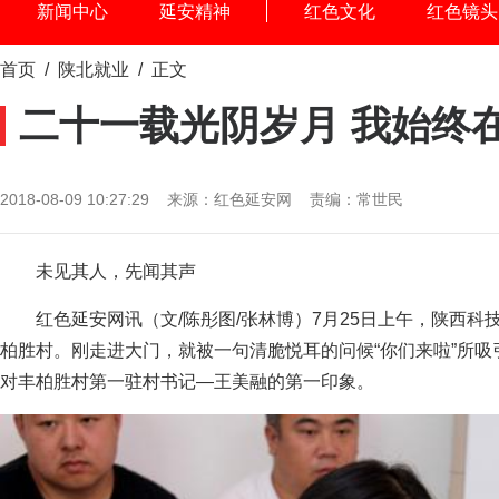
新闻中心
延安精神
红色文化
红色镜头
首页
/
陕北就业
/ 正文
二十一载光阴岁月 我始终
2018-08-09 10:27:29 来源：红色延安网 责编：常世民
未见其人，先闻其声
红色延安网讯（文/陈彤图/张林博）7月25日上午，陕西科
柏胜村。刚走进大门，就被一句清脆悦耳的问候“你们来啦”所吸
对丰柏胜村第一驻村书记—王美融的第一印象。