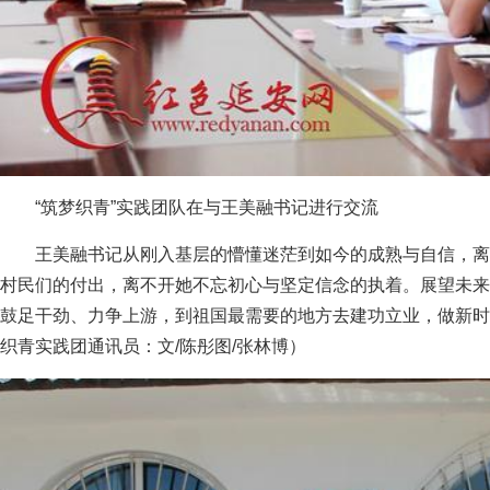
“筑梦织青”实践团队在与王美融书记进行交流
王美融书记从刚入基层的懵懂迷茫到如今的成熟与自信，离
村民们的付出，离不开她不忘初心与坚定信念的执着。展望未来
鼓足干劲、力争上游，到祖国最需要的地方去建功立业，做新时
织青实践团通讯员：文/陈彤图/张林博）