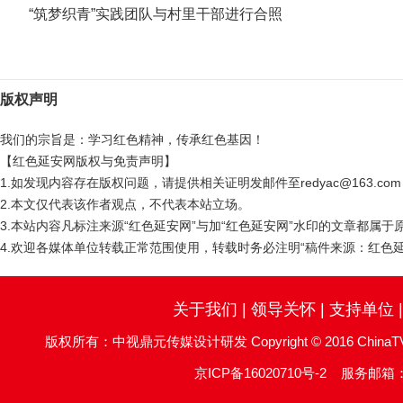
“筑梦织青”实践团队与村里干部进行合照
版权声明
我们的宗旨是：学习红色精神，传承红色基因！
【红色延安网版权与免责声明】
1.如发现内容存在版权问题，请提供相关证明发邮件至redyac@163.c
2.本文仅代表该作者观点，不代表本站立场。
3.本站内容凡标注来源“红色延安网”与加“红色延安网”水印的文章都属
4.欢迎各媒体单位转载正常范围使用，转载时务必注明“稿件来源：红色延
关于我们
|
领导关怀
|
支持单位
版权所有：中视鼎元传媒设计研发 Copyright © 2016 ChinaTV DingYu
京ICP备16020710号-2
服务邮箱：re