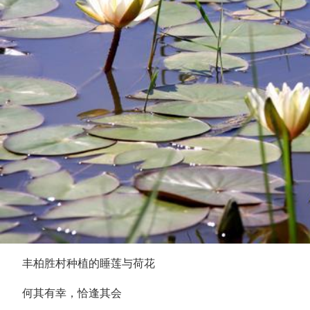
丰柏胜村种植的睡莲与荷花
何其有幸，恰逢其会