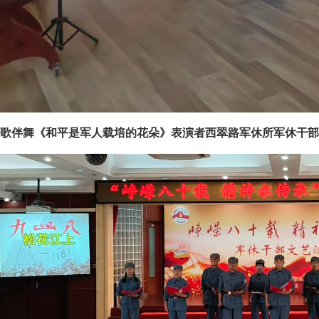
歌伴舞《和平是军人载培的花朵》表演者西翠路军休所军休干部