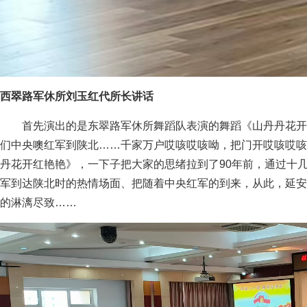
西翠路军休所刘玉红代所长讲话
首先演出的是东翠路军休所舞蹈队表演的舞蹈《山丹丹花开红
们中央噢红军到陕北……千家万户哎咳哎咳呦，把门开哎咳哎咳
丹花开红艳艳》，一下子把大家的思绪拉到了90年前，通过十
军到达陕北时的热情场面、把随着中央红军的到来，从此，延安
的淋漓尽致……