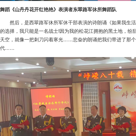
舞蹈《山丹丹花开红艳艳》表演者东翠路军休所舞蹈队
然后，是西翠路军休所军休干部表演的诗朗诵《如果我生活
的选择，我只能是一名战士!因为我的松花江拥抱的黑土地，纷
天空，就像一把刺刀闪着寒光……悲奋的朗诵把我们带进了那个
代……