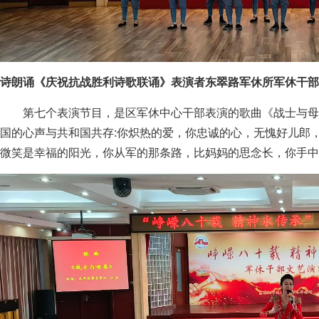
诗朗诵《庆祝抗战胜利诗歌联诵》表演者东翠路军休所军休干部
第七个表演节目，是区军休中心干部表演的歌曲《战士与母
国的心声与共和国共存:你炽热的爱，你忠诚的心，无愧好儿郎
微笑是幸福的阳光，你从军的那条路，比妈妈的思念长，你手中