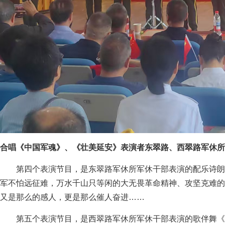
合唱《中国军魂》、《壮美延安》表演者东翠路、西翠路军休所
第四个表演节目，是东翠路军休所军休干部表演的配乐诗朗
军不怕远征难，万水千山只等闲的大无畏革命精神、攻坚克难的
又是那么的感人，更是那么催人奋进……
第五个表演节目，是西翠路军休所军休干部表演的歌伴舞《