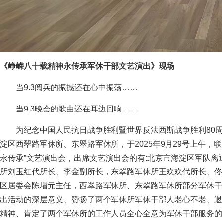
《峥嵘八十载精神永传承军休干部文艺演出》现场
当9.3阅兵的振撼还在心中振荡……
当9.3晚会的歌曲还在耳边回响……
为纪念中国人民抗日战争胜利暨世界反法西斯战争胜利80
淀区西翠路军休所、东翠路军休所，于2025年9月29号上午，
永传承”文艺演出会，出席文艺演出会的有:北京市海淀区军队
所刘玉红代所长、李金副所长，东翠路军休所王欢欢代所长、佟
区居委会陈增元主任，西翠路军休所、东翠路军休所部分军休干
出活动的深层意义、赞扬了两个军休所军休干部人老心不老、退
精神、肯定了两个军休所的工作人员全心全意为军休干部服务的