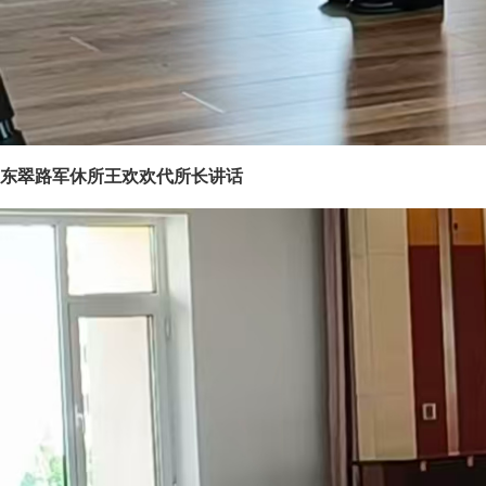
东翠路军休所王欢欢代所长讲话