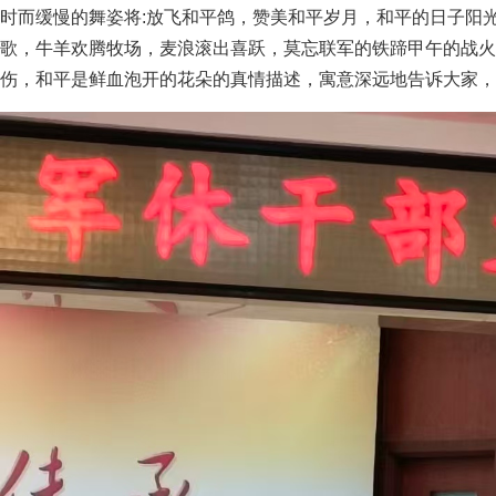
时而缓慢的舞姿将:放飞和平鸽，赞美和平岁月，和平的日子阳
歌，牛羊欢腾牧场，麦浪滚出喜跃，莫忘联军的铁蹄甲午的战火
伤，和平是鲜血泡开的花朵的真情描述，寓意深远地告诉大家，