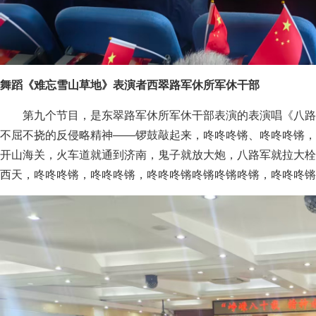
舞蹈《难忘雪山草地》表演者西翠路军休所军休干部
第九个节目，是东翠路军休所军休干部表演的表演唱《八路
不屈不挠的反侵略精神——锣鼓敲起来，咚咚咚锵、咚咚咚锵，
开山海关，火车道就通到济南，鬼子就放大炮，八路军就拉大栓
西天，咚咚咚锵，咚咚咚锵，咚咚咚锵咚锵咚锵咚锵，咚咚咚锵