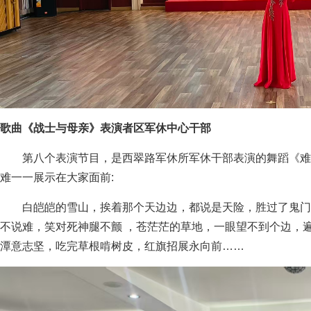
歌曲《战士与母亲》表演者区军休中心干部
第八个表演节目，是西翠路军休所军休干部表演的舞蹈《难
难一一展示在大家面前:
白皑皑的雪山，挨着那个天边边，都说是天险，胜过了鬼门
不说难，笑对死神腿不颤 ，苍茫茫的草地，一眼望不到个边，
潭意志坚，吃完草根啃树皮，红旗招展永向前……