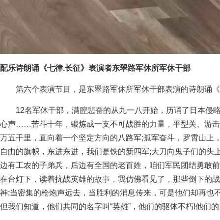
配乐诗朗诵《七律.长征》表演者东翠路军休所军休干部
第六个表演节目，是东翠路军休所军休干部表演的诗朗诵《
12名军休干部，满腔悲奋的从九一八开始，历诵了日本侵
心声……苦斗十年，锻炼成一支不可战胜的力量，平型关、游击
万五千里，直向着一个坚定方向的八路军;孤军奋斗，罗霄山上
自由的旗帜，东进东进，我们是铁的新四军;大刀向鬼子们的头
边有工农的子弟兵，后边有全国的老百姓，咱们军民团结勇敢前
在台灯下，读着抗战英雄的故事，我仿佛看见了，那些倒下的战
神;当密集的枪炮声远去，当胜利的消息传来，可是他们却再也
但我们知道，他们共同的名字叫“英雄”，他们的驱体不朽!他们