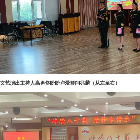
文艺演出主持人高勇佟盼盼卢爱群闫兆麟（从左至右）