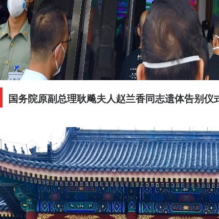
国务院原副总理耿飚夫人赵兰香同志遗体告别仪