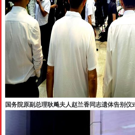
国务院原副总理耿飚夫人赵兰香同志遗体告别仪