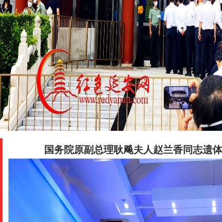
国务院原副总理耿飚夫人赵兰香同志遗