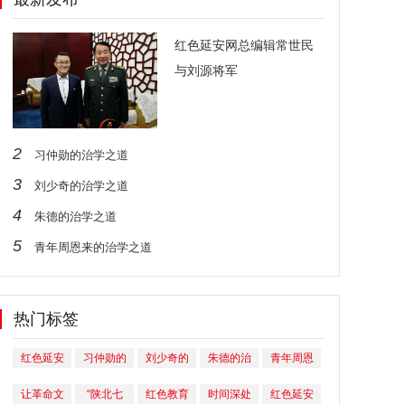
红色延安网总编辑常世民
与刘源将军
2
习仲勋的治学之道
3
刘少奇的治学之道
4
朱德的治学之道
5
青年周恩来的治学之道
热门标签
红色延安
习仲勋的
刘少奇的
朱德的治
青年周恩
网总编辑
治学之道
治学之道
学之道
来的治学
让革命文
“陕北七
红色教育
时间深处
红色延安
常世民与
之道