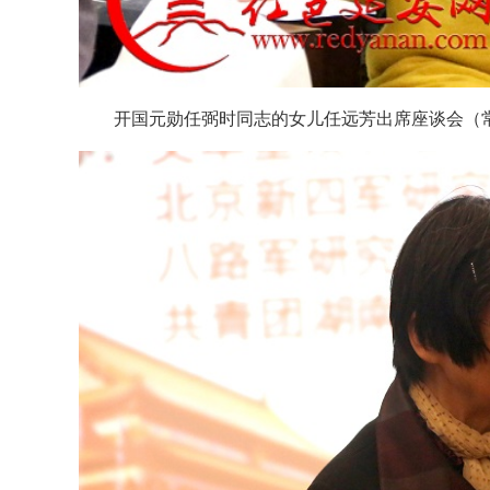
开国元勋任弼时同志的女儿任远芳出席座谈会（