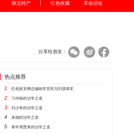
陕北特产
红色收藏
革命旧址
分享给朋友：
热点推荐
1
红色延安网总编辑常世民与刘源将军
2
习仲勋的治学之道
3
刘少奇的治学之道
4
朱德的治学之道
5
青年周恩来的治学之道