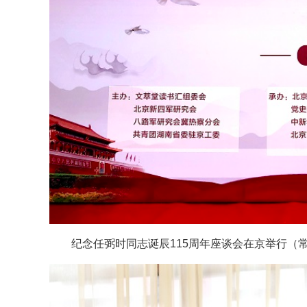
纪念任弼时同志诞辰115周年座谈会在京举行（