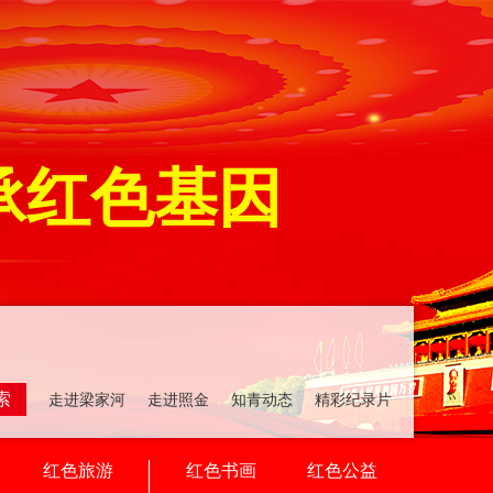
承红色基因
索
走进梁家河 走进照金 知青动态 精彩纪录片
红色旅游
红色书画
红色公益