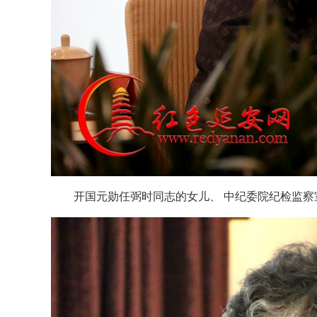
开国元勋任弼时同志的女儿、 中纪委院纪检监察