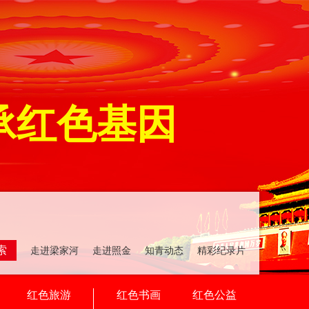
承红色基因
索
走进梁家河 走进照金 知青动态 精彩纪录片
红色旅游
红色书画
红色公益