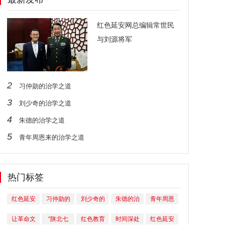
红色延安网总编辑常世民
与刘源将军
2
习仲勋的治学之道
3
刘少奇的治学之道
4
朱德的治学之道
5
青年周恩来的治学之道
热门标签
红色延安
习仲勋的
刘少奇的
朱德的治
青年周恩
网总编辑
治学之道
治学之道
学之道
来的治学
让革命文
“陕北七
红色教育
时间深处
红色延安
常世民与
之道