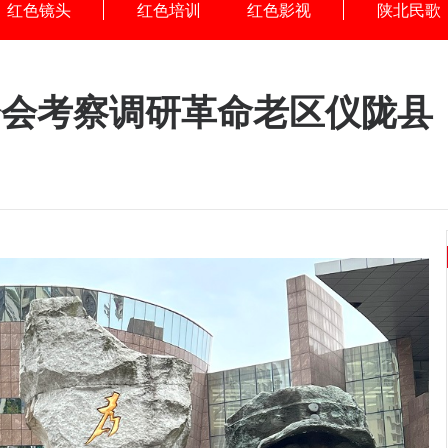
红色镜头
红色培训
红色影视
陕北民歌
分会考察调研革命老区仪陇县