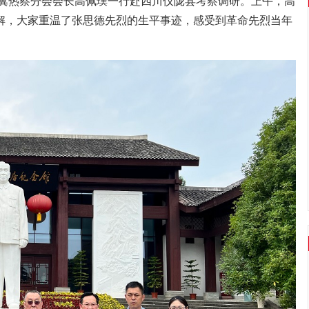
究会冀热察分会会长高佩璞一行赴四川仪陇县考察调研。上午，高
解，大家重温了张思德先烈的生平事迹，感受到革命先烈当年