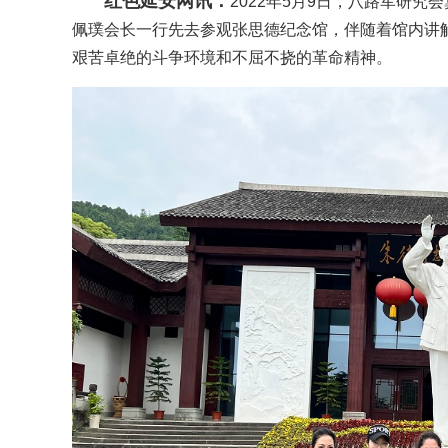
红色延安网讯：
2022年5月9日，八路军研
佩璞会长一行先去参观张思德纪念馆，伴随着馆内讲
艰苦卓绝的斗争环境和不屈不挠的革命精神。