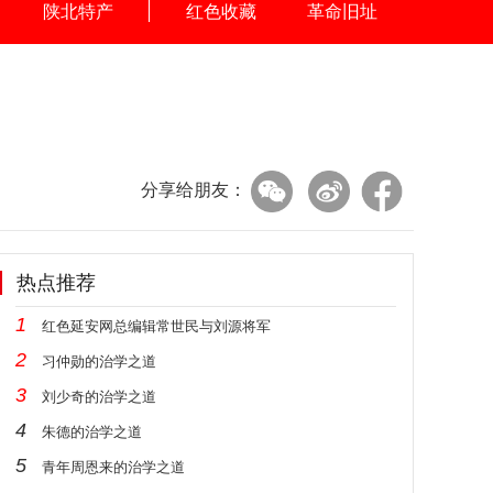
陕北特产
红色收藏
革命旧址
分享给朋友：
热点推荐
1
红色延安网总编辑常世民与刘源将军
2
习仲勋的治学之道
3
刘少奇的治学之道
4
朱德的治学之道
5
青年周恩来的治学之道