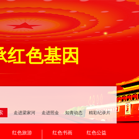
承红色基因
索
走进梁家河 走进照金 知青动态 精彩纪录片
红色旅游
红色书画
红色公益