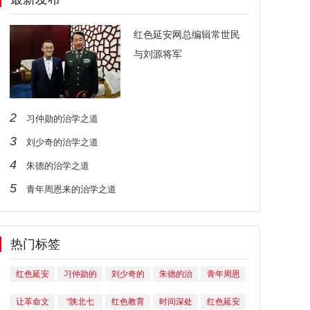
红色延安网总编辑常世民
与刘源将军
2
习仲勋的治学之道
3
刘少奇的治学之道
4
朱德的治学之道
5
青年周恩来的治学之道
热门标签
红色延安
习仲勋的
刘少奇的
朱德的治
青年周恩
网总编辑
治学之道
治学之道
学之道
来的治学
让革命文
“陕北七
红色教育
时间深处
红色延安
常世民与
之道