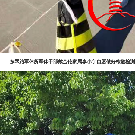
东翠路军休所军休干部戴金伦家属李小宁自愿做好核酸检测