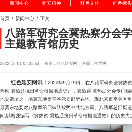
新闻中心
延安精神
红色文化
红色镜头
首页
/
新闻中心
/ 正文
八路军研究会冀热察分会
主题教育馆历史
2022-10-01 08:33:51 来源：红色延安网 责编：常世民
红色延安网讯：
2022年9月19日，在八路军研究会冀
热察·冀热辽抗日革命根据地通史》，冀热察·冀热辽分会专门
地委遗址之一地冀东地委平谷党支部所在地，现北京市平谷区鱼
原冀东地委对八路军第四纵队按照中共北方局、八路军总部挺进
间,以增强编写《冀热察·冀热辽抗日革命根据地通史》的历史力