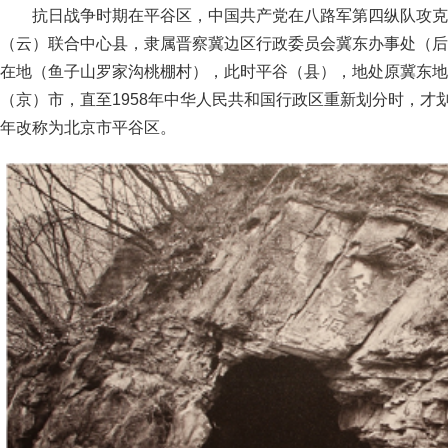
抗日战争时期在平谷区，中国共产党在八路军第四纵队攻克
（云）联合中心县，隶属晋察冀边区行政委员会冀东办事处（后
在地（鱼子山罗家沟桃棚村），此时平谷（县），地处原冀东地
（京）市，直至1958年中华人民共和国行政区重新划分时，才
年改称为北京市平谷区。