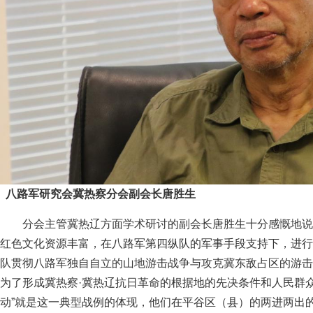
八路军研究会冀热察分会副会长唐胜生
分会主管冀热辽方面学术研讨的副会长唐胜生十分感慨地说
红色文化资源丰富，在八路军第四纵队的军事手段支持下，进行
队贯彻八路军独自自立的山地游击战争与攻克冀东敌占区的游击
为了形成冀热察·冀热辽抗日革命的根据地的先决条件和人民群
动”就是这一典型战例的体现，他们在平谷区（县）的两进两出