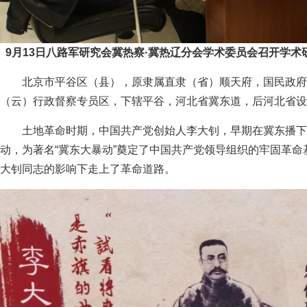
9月13日八路军研究会冀热察·冀热辽分会学术委员会召开学术
北京市平谷区（县），原隶属直隶（省）顺天府，国民政府
（云）行政督察专员区，下辖平谷，河北省冀东道，后河北省
土地革命时期，中国共产党创始人李大钊，早期在冀东播下
动，为著名“冀东大暴动”奠定了中国共产党领导组织的牢固革
大钊同志的影响下走上了革命道路。