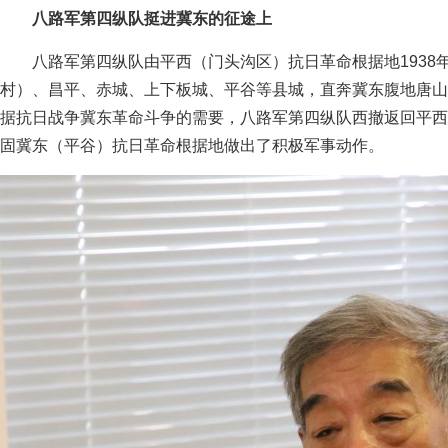
八路军第四纵队挺进冀东的征途上
八路军第四纵队由平西（门头沟区）抗日革命根据地1938
村）、昌平、赤城、上下板城、平谷等县城，直奔冀东腹地唐山
据抗日战争冀东革命斗争的需要，八路军第四纵队西撤返回平西
固冀东（平谷）抗日革命根据地做出了积极军事动作。