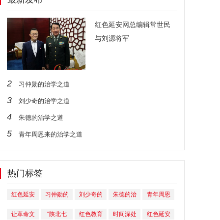
红色延安网总编辑常世民
与刘源将军
2
习仲勋的治学之道
3
刘少奇的治学之道
4
朱德的治学之道
5
青年周恩来的治学之道
热门标签
红色延安
习仲勋的
刘少奇的
朱德的治
青年周恩
网总编辑
治学之道
治学之道
学之道
来的治学
让革命文
“陕北七
红色教育
时间深处
红色延安
常世民与
之道