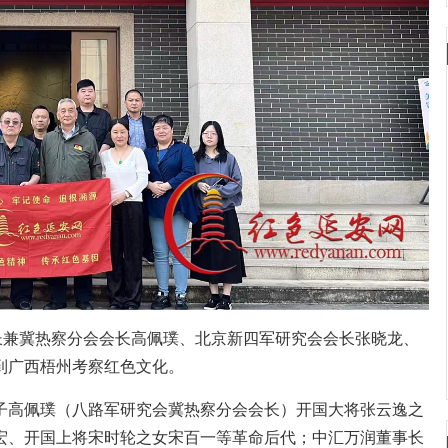
长兼冀热察分会会长高佩璞、北京新四军研究会会长张晓龙、
到广西梧州考察红色文化。
子高佩璞（八路军研究会冀热察分会会长）开国大将张云逸之
宏、开国上将宋时轮之女宋百一等革命后代；中汇万润董事长