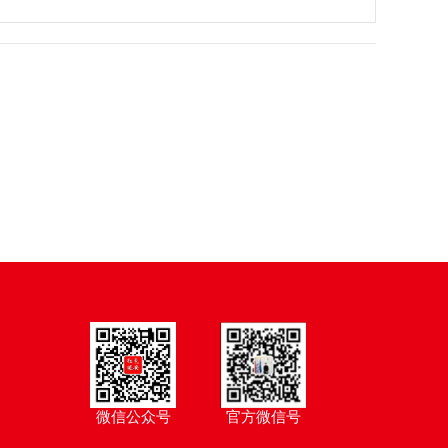
物传承好
年，他真
沁人心
的红色记
网总编辑
刘源将军
红色基因
是不容易
忆——探
常世民与
也真是不
寻党中央
老将军交
简单”
转战陕北
流红色文
路上的印
化与传承
迹
微信公众号
官方微信号