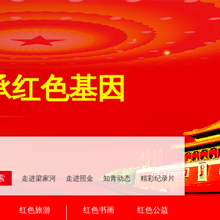
承红色基因
索
走进梁家河 走进照金 知青动态 精彩纪录片
红色旅游
红色书画
红色公益