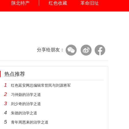
陕北特产
红色收藏
革命旧址
分享给朋友：
热点推荐
1
红色延安网总编辑常世民与刘源将军
2
习仲勋的治学之道
3
刘少奇的治学之道
4
朱德的治学之道
5
青年周恩来的治学之道