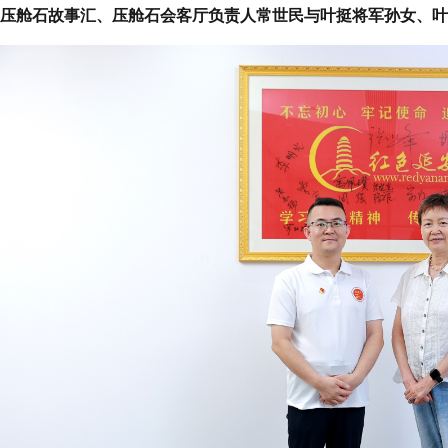
压舱石故事汇、压舱石会客厅负责人常世民与叶挺将军孙女、叶