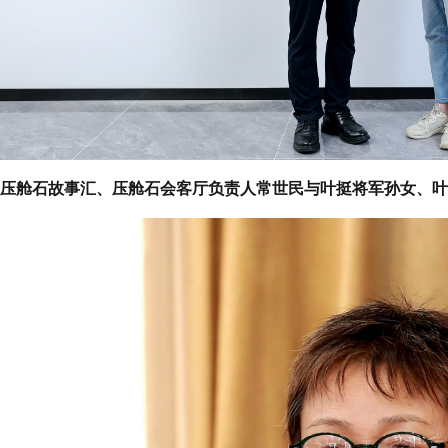
压舱石故事汇、压舱石会客厅负责人常世民与叶挺将军孙女、叶