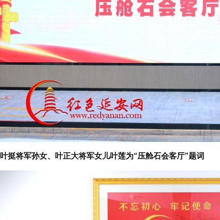
叶挺将军孙女、叶正大将军女儿叶莲为“压舱石会客厅”题词