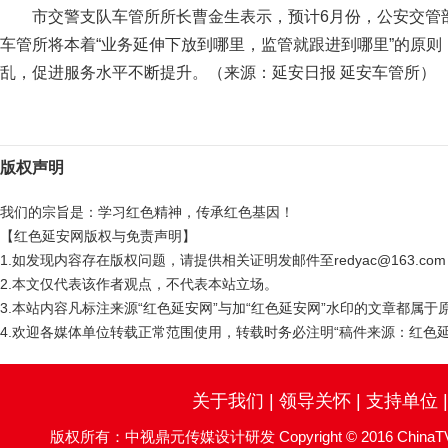
市交警支队车管所所长曹金生表示，预计6月份，公安交管部
车管所将本着“业务延伸下放到哪里，监管就跟进到哪里”的原
乱，促进服务水平不断提升。（来源：延安日报 延安车管所）
版权声明
我们的宗旨是：学习红色精神，传承红色基因！
【红色延安网版权与免责声明】
1.如发现内容存在版权问题，请提供相关证明发邮件至redyac@163.c
2.本文仅代表该作者观点，不代表本站立场。
3.本站内容凡标注来源“红色延安网”与加“红色延安网”水印的文章都属
4.欢迎各媒体单位转载正常范围使用，转载时务必注明“稿件来源：红色延
关于我们
|
领导关怀
|
支持单位
版权所有：中视鼎元传媒设计研发 Copyright © 2016 ChinaTV DingYu