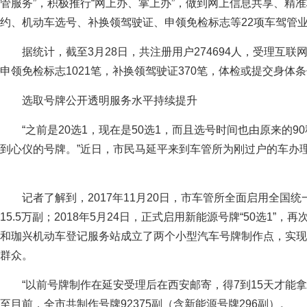
管服务”，积极推行“网上办、掌上办”，做到网上信息共享、精
约、机动车选号、补换领驾驶证、申领免检标志等22项车驾管
据统计，截至3月28日，共注册用户274694人，受理互联网
申领免检标志1021笔，补换领驾驶证370笔，体检或提交身体条
选取号牌公开透明服务水平持续提升
“之前是20选1，现在是50选1，而且选号时间也由原来的9
到心仪的号牌。”近日，市民马延平来到车管所为刚过户的车办理
记者了解到，2017年11月20日，市车管所全面启用全国统
15.5万副；2018年5月24日，正式启用新能源号牌“50选1
和珈兴机动车登记服务站成立了两个小型汽车号牌制作点，实现
群众。
“以前号牌制作在延安受理后在西安邮寄，得7到15天才能
至目前，全市共制作号牌92375副（含新能源号牌296副）。