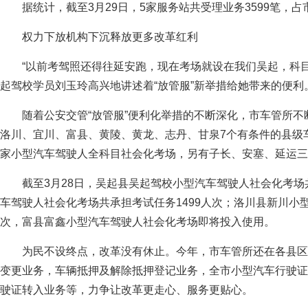
据统计，截至3月29日，5家服务站共受理业务3599笔，占
权力下放机构下沉释放更多改革红利
“以前考驾照还得往延安跑，现在考场就设在我们吴起，科
起驾校学员刘玉玲高兴地讲述着“放管服”新举措给她带来的便
随着公安交管“放管服”便利化举措的不断深化，市车管所
洛川、宜川、富县、黄陵、黄龙、志丹、甘泉7个有条件的县级
家小型汽车驾驶人全科目社会化考场，另有子长、安塞、延运
截至3月28日，吴起县吴起驾校小型汽车驾驶人社会化考场
车驾驶人社会化考场共承担考试任务1499人次；洛川县新川小型
次，富县富鑫小型汽车驾驶人社会化考场即将投入使用。
为民不设终点，改革没有休止。今年，市车管所还在各县区
变更业务，车辆抵押及解除抵押登记业务，全市小型汽车行驶证
驶证转入业务等，力争让改革更走心、服务更贴心。