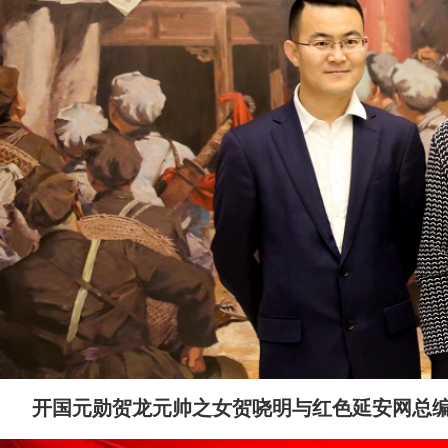
开国元勋贺龙元帅之女贺哓明与红色延安网总